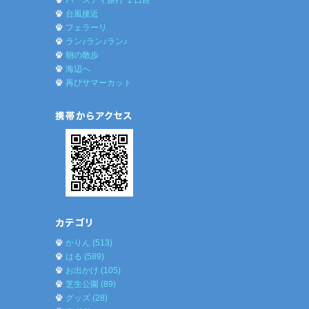
バースディ旅行 １日目
台風接近
フェラーリ
ラン♪ラン♪ラン♪
朝の散歩
海辺へ
再びサマーカット
かりん (513)
はる (589)
お出かけ (105)
芝生公園 (89)
グッズ (28)